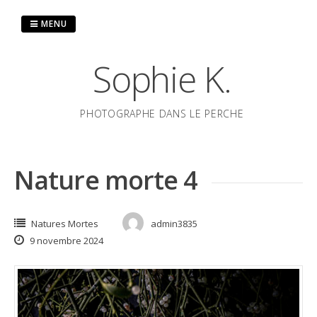
Passer
au
MENU
contenu
Sophie K.
PHOTOGRAPHE DANS LE PERCHE
Nature morte 4
Natures Mortes
admin3835
9 novembre 2024