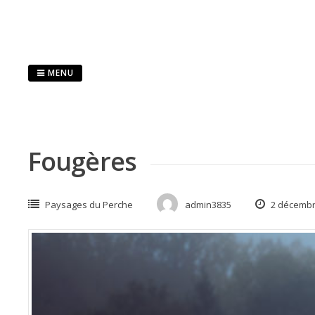
Passer
au
contenu
MENU
Fougères
Paysages du Perche
admin3835
2 décembr