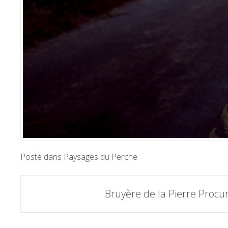
Posté dans
Paysages du Perche
Poste
Bruyère de la Pierre Procu
navigation