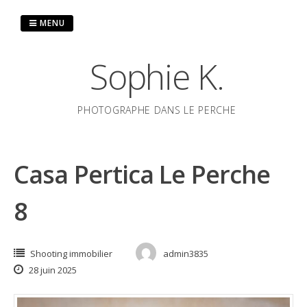
Passer
au
MENU
contenu
Sophie K.
PHOTOGRAPHE DANS LE PERCHE
Casa Pertica Le Perche
8
Shooting immobilier
admin3835
28 juin 2025